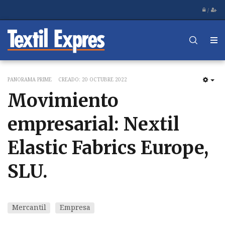
/
PANORAMA PRIME
CREADO: 20 OCTUBRE 2022
EM
Movimiento
empresarial: Nextil
Elastic Fabrics Europe,
SLU.
Mercantil
Empresa