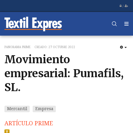
/
PANORAMA PRIME
CREADO: 27 OCTUBRE 2022
EM
Movimiento
empresarial: Pumafils,
SL.
Mercantil
Empresa
ARTÍCULO PRIME