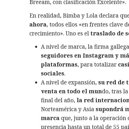
Breeam, con clasificación Excelente».
En realidad, Bimba y Lola declara qu
ahora
, todos ellos «en frentes clave 
crecimiento». Uno es el
traslado de 
A nivel de marca, la firma galleg
seguidores en Instagram y má
plataformas
, para totalizar
cas
sociales
.
A nivel de expansión,
su red de 
venta en todo el mun
do, tras l
final del año,
la red internacio
Norteamérica y Asia
supondrá má
marca
que, junto a la operación 
presencia hasta un total de 55 paí