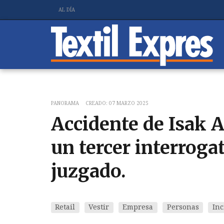
AL DÍA
PANORAMA
CREADO: 07 MARZO 2025
Accidente de Isak A
un tercer interrogat
juzgado.
Retail
Vestir
Empresa
Personas
Inc