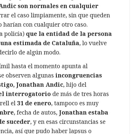
o Andic son normales en cualquier
errar el caso limpiamente, sin que queden
o harían con cualquier otro caso.
a policía)
que la entidad de la persona
una estimada de Cataluña
, lo vuelve
 decirlo de algún modo.
símil hasta el momento apunta al
 se observen algunas
incongruencias
estigo, Jonathan Andic
, hijo del
el interrogatorio
de más de tres horas
rell el
31 de enero
, tampoco es muy
embre
, fecha de autos,
Jonathan estaba
de suceder
, y en esas circunstancias se
ncia, así que pudo haber lapsus o