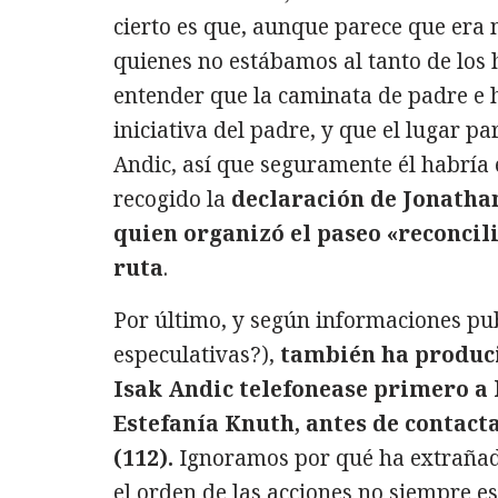
cierto es que, aunque parece que era
quienes no estábamos al tanto de los
entender que la caminata de padre e h
iniciativa del padre, y que el lugar p
Andic, así que seguramente él habría 
recogido la
declaración de Jonatha
quien organizó el paseo «reconcil
ruta
.
Por último, y según informaciones pub
especulativas?),
también ha produci
Isak Andic telefonease primero a l
Estefanía Knuth, antes de contact
(112).
Ignoramos por qué ha extrañad
el orden de las acciones no siempre es