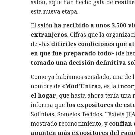
salón, «que han hecho gala de
resili
esta nueva etapa.
El salón
ha recibido a unos 3.500 vi
extranjeros
. Cifras que la organiza
de «las
difíciles condiciones que a
en que fue preparado todo
» (de he
tomado una decisión definitiva so
Como ya habíamos señalado, una de la
nombre de «
Mod'Unica
», es la
incor
el hogar
, que hasta ahora tenía una
informa que
los expositores de esto
Solinhas, Somelos Tecidos, Têxteis J
mostrado reconocimiento, y
confían 
apunten más expositores del ram