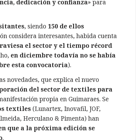
encia, dedicación y confianza
» para
sitantes
, siendo
150 de ellos
ción considera interesantes, habida cuenta
traviesa el sector y el tiempo récord
cho,
en diciembre todavía no se había
bre esta convocatoria
).
s novedades, que explica el nuevo
poración del sector de textiles para
 manifestación propia en Guimaraes. Se
s textiles
(Lunartex, Inovafil, JOF,
FAlmeida, Herculano & Pimenta) han
en que a la próxima edición se
o
.