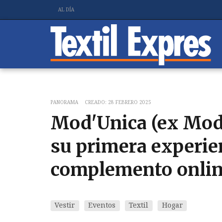
AL DÍA
PANORAMA
CREADO: 28 FEBRERO 2025
Mod'Unica (ex Modt
su primera experien
complemento onlin
Vestir
Eventos
Textil
Hogar