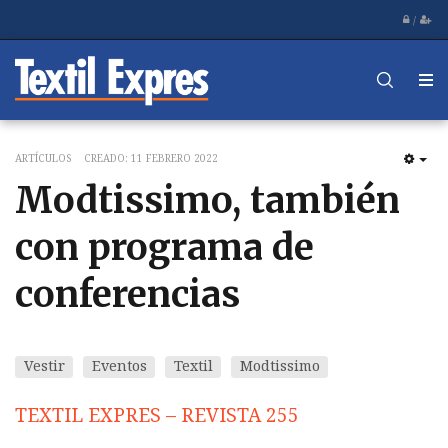
/
ARTÍCULOS
CREADO: 11 FEBRERO 2022
EM
Modtissimo, también
con programa de
conferencias
Vestir
Eventos
Textil
Modtissimo
TEXTIL EXPRES – REVISTA 255