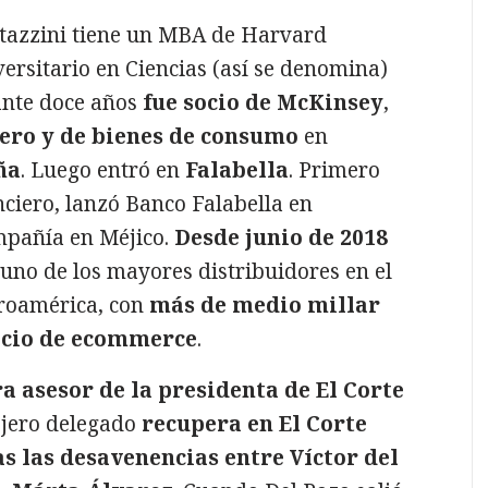
tazzini tiene un MBA de Harvard
versitario en Ciencias (así se denomina)
ante doce años
fue socio de McKinsey
,
iero y de bienes de consumo
en
ña
. Luego entró en
Falabella
. Primero
nciero, lanzó Banco Falabella en
ompañía en Méjico.
Desde junio de 2018
 uno de los mayores distribuidores en el
roamérica, con
más de medio millar
cio de ecommerce
.
a asesor de la presidenta de El Corte
jero delegado
recupera en El Corte
as las desavenencias entre Víctor del