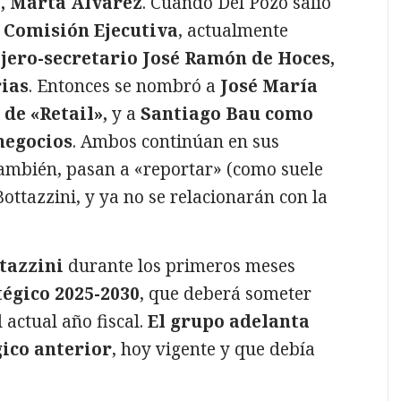
a, Márta Álvarez
. Cuando Del Pozo salió
a
Comisión Ejecutiva
, actualmente
ejero-secretario José Ramón de Hoces,
rias
. Entonces se nombró a
José María
de «Retail»,
y a
Santiago Bau como
negocios
. Ambos continúan en sus
ambién, pasan a «reportar» (como suele
ottazzini, y ya no se relacionarán con la
tazzini
durante los primeros meses
tégico 2025-2030
, que deberá someter
 actual año fiscal.
El grupo adelanta
gico anterior
, hoy vigente y que debía