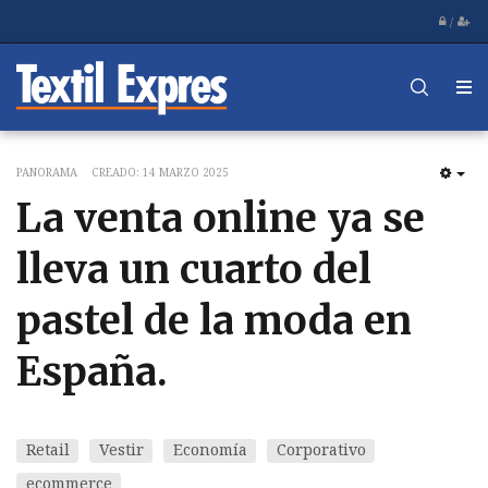
/
PANORAMA
CREADO: 14 MARZO 2025
EM
La venta online ya se
lleva un cuarto del
pastel de la moda en
España.
Retail
Vestir
Economía
Corporativo
ecommerce