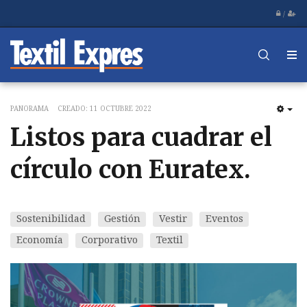
/
PANORAMA
CREADO: 11 OCTUBRE 2022
EM
Listos para cuadrar el
círculo con Euratex.
Sostenibilidad
Gestión
Vestir
Eventos
Economía
Corporativo
Textil