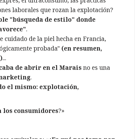
exprés, el ultraconsumo, las prácticas
iones laborales que rozan la explotación?
ble "búsqueda de estilo" donde
favorece"
.
e cuidado de la piel hecha en Francia,
lógicamente probada"
(en resumen,
)
...
caba de abrir en el Marais
no es una
 marketing
.
do el mismo: explotación,
a los consumidores
?»