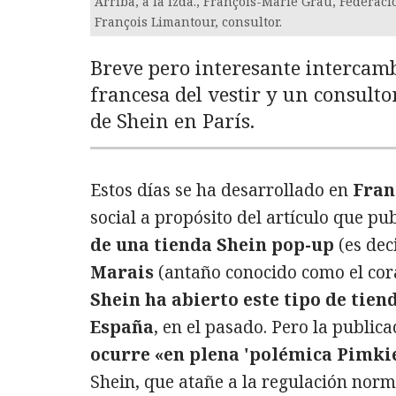
Arriba, a la izda., François-Marie Grau, Federac
François Limantour, consultor.
Breve pero interesante intercamb
francesa del vestir y un consultor
de Shein en París.
Estos días se ha desarrollado en
Fran
social a propósito del artículo que p
de una tienda Shein pop-up
(es dec
Marais
(antaño conocido como el cora
Shein ha abierto este tipo de tiend
España
, en el pasado. Pero la publi
ocurre «en plena 'polémica Pimkie
Shein, que atañe a la regulación norma