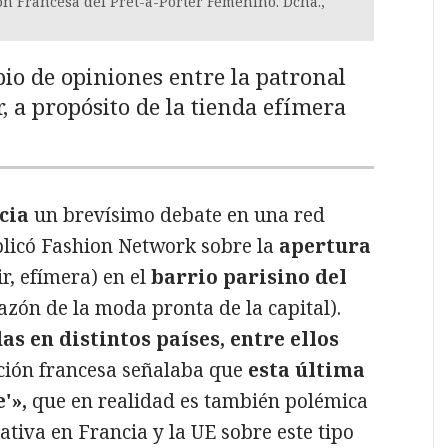
ión Francesa del Prêt-à-Porter Femenino. Dcha.,
io de opiniones entre la patronal
, a propósito de la tienda efímera
cia
un brevísimo debate en una red
ublicó Fashion Network sobre la
apertura
ir, efímera) en el
barrio parisino del
zón de la moda pronta de la capital).
as en distintos países, entre ellos
cación francesa señalaba que
esta última
'»,
que en realidad es también polémica
tiva en Francia y la UE sobre este tipo