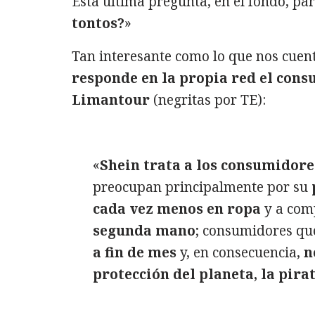
Esta última pregunta, en el fondo, par
tontos?
»
Tan interesante como lo que nos cuen
responde en la propia red el cons
Limantour
(negritas por TE):
«
Shein trata a los consumidore
preocupan principalmente por su
cada vez menos en ropa
y a com
segunda mano
; consumidores qu
a fin de mes
y, en consecuencia,
n
protección del planeta, la pira