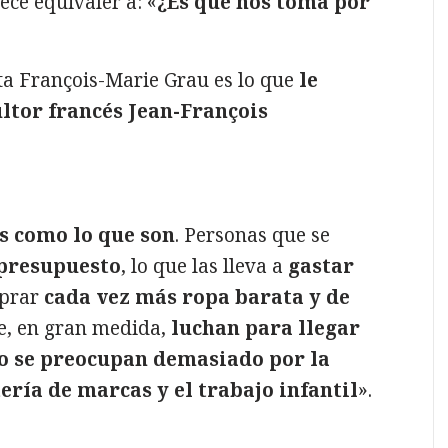
ece equivaler a: «
¿Es qué nos toma por
ta François-Marie Grau es lo que
le
ultor francés Jean-François
s como lo que son
. Personas que se
presupuesto
, lo que las lleva a
gastar
prar
cada vez más ropa barata y de
e, en gran medida,
luchan para llegar
o se preocupan demasiado por la
tería de marcas y el trabajo infantil
».