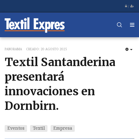
/
PANORAMA
CREADO: 20 AGOSTO 2025
EM
Textil Santanderina
presentará
innovaciones en
Dornbirn.
Eventos
Textil
Empresa