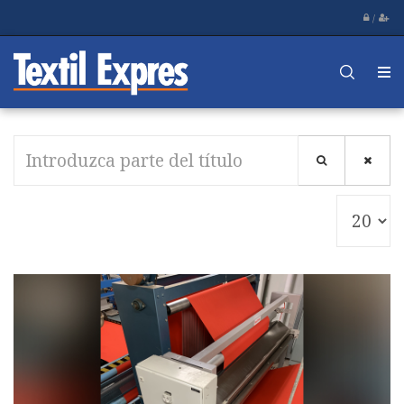
/
Introduzca
parte
del
Cantid
título
a
mostra