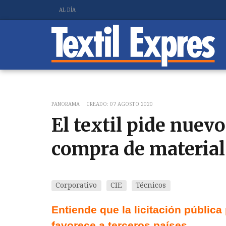
AL DÍA
PANORAMA
CREADO: 07 AGOSTO 2020
El textil pide nuevo
compra de material 
Corporativo
CIE
Técnicos
Entiende que la licitación pública
favorece a terceros países.