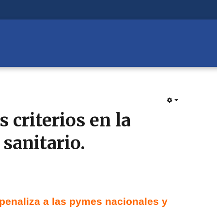
EMPTY
s criterios en la
sanitario.
 penaliza a las pymes nacionales y