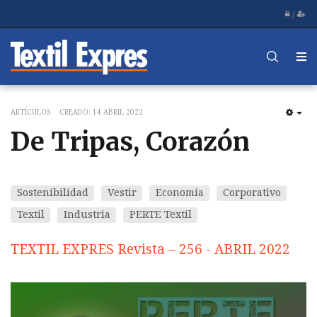
/
ARTÍCULOS
CREADO: 14 ABRIL 2022
EM
De Tripas, Corazón
Sostenibilidad
Vestir
Economía
Corporativo
Textil
Industria
PERTE Textil
TEXTIL EXPRES Revista – 256 - ABRIL 2022