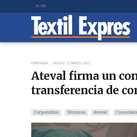
AL DÍA
PANORAMA
CREADO: 22 MARZO 2021
Ateval firma un co
transferencia de c
Corporativo
Técnicos
Ateval
Conocimi