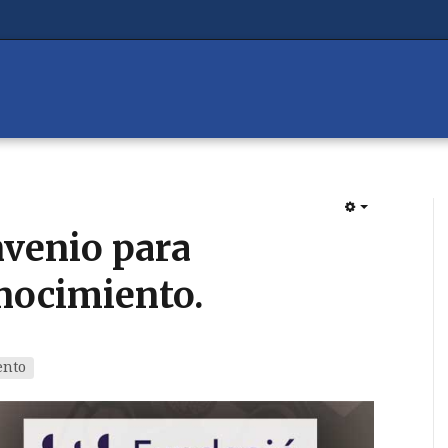
EMPTY
nvenio para
onocimiento.
ento