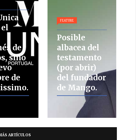
nica
FEATURE
 el
n
Posible
nés de
albacea del
os, sino
testamento
evo
(por abrir)
re de
del fundador
issimo.
de Mango.
MÁS ARTÍCULOS