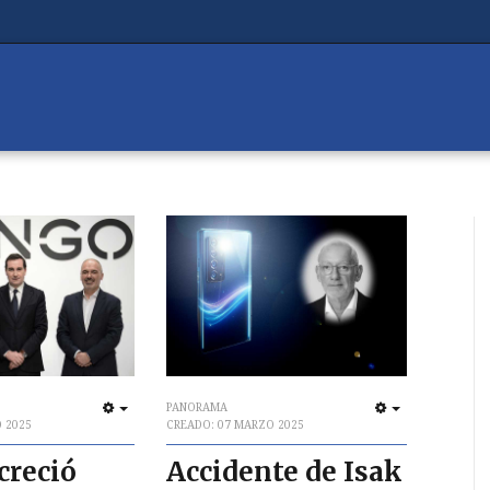
PANORAMA
EMPTY
EMPTY
 2025
CREADO: 07 MARZO 2025
creció
Accidente de Isak