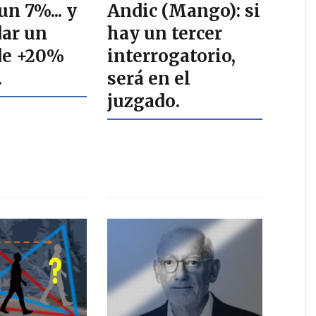
n 7%... y
Andic (Mango): si
dar un
hay un tercer
de +20%
interrogatorio,
.
será en el
juzgado.