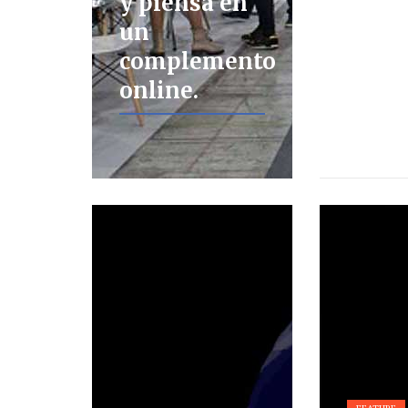
y piensa en
un
complemento
online.