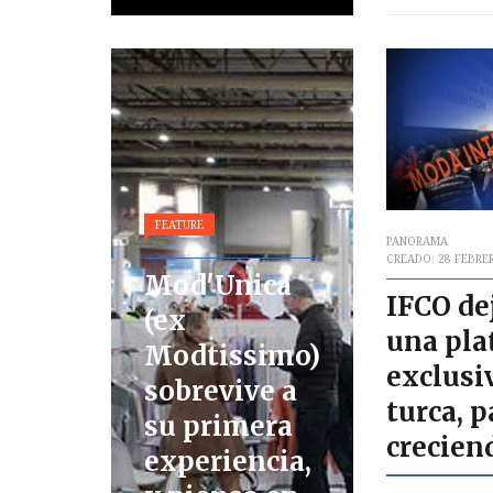
FEATURE
PANORAMA
CREADO: 28 FEBRE
Mod'Unica
IFCO de
(ex
una pla
Modtissimo)
exclus
sobrevive a
turca, p
su primera
crecien
experiencia,