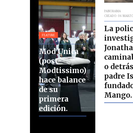
PANORAMA
CREADO: 06 MARZO
La polic
FEATURE
investig
Jonatha
Mod'Unica
caminab
(post-
o detrás
Modtissimo)
padre I
hace balance
fundado
de su
Mango.
primera
edición.