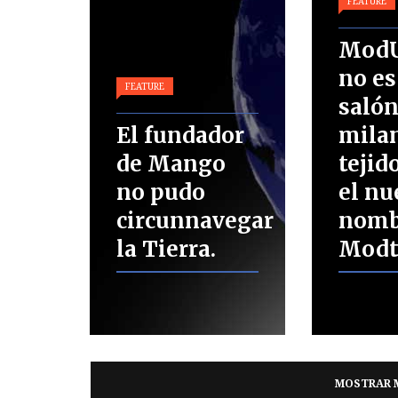
FEATURE
ModU
no es
FEATURE
saló
El fundador
mila
de Mango
tejid
no pudo
el nu
circunnavegar
nomb
la Tierra.
Modt
MOSTRAR 