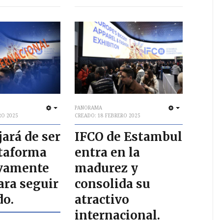
PANORAMA
EMPTY
EMPTY
RO 2025
CREADO: 18 FEBRERO 2025
jará de ser
IFCO de Estambul
taforma
entra en la
ivamente
madurez y
ara seguir
consolida su
do.
atractivo
internacional.