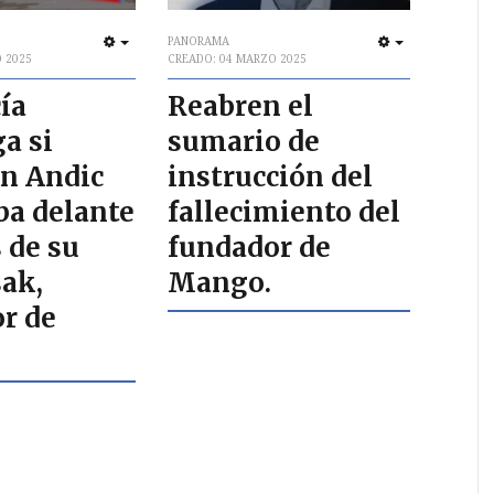
PANORAMA
EMPTY
EMPTY
 2025
CREADO: 04 MARZO 2025
ía
Reabren el
a si
sumario de
n Andic
instrucción del
a delante
fallecimiento del
 de su
fundador de
sak,
Mango.
r de